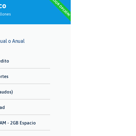
¡MEJOR OPCIÓN!
co
illones
ual o Anual
édito
ortes
caudos)
dad
RAM - 2GB Espacio