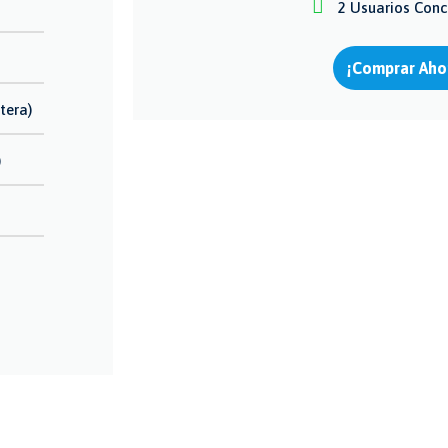
2 Usuarios Conc
¡Comprar Aho
tera)
)
o