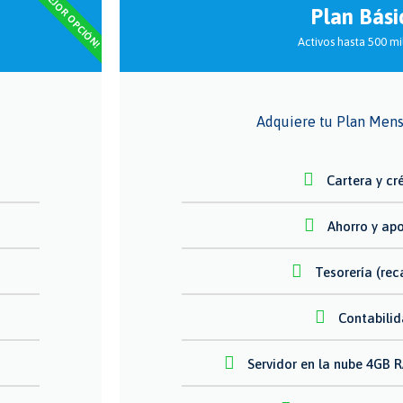
¡MEJOR OPCIÓN!
Plan Bási
Activos hasta 500 m
Adquiere tu Plan Mens
Cartera y cr
Ahorro y ap
Tesorería (re
Contabili
Servidor en la nube 4GB 